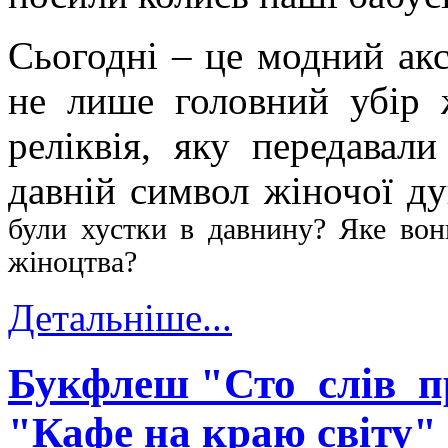
Сьогодні – це модний акс
не лише головний убір 
реліквія, яку передавал
давній символ жіночої душ
були хустки в давнину? Яке вон
жіноцтва?
Детальніше...
Букфлеш "Сто_слів_п
"Кафе на краю світу"