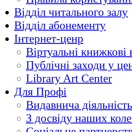
Відділ читального залу
Відділ абонементу
Інтернет-ценр
Віртуальні книжкові 
Публічні заходи у це
Library Art Center
Для Профі
Видавнича діяльніст
З досвіду наших коле
Соціальне партнерст