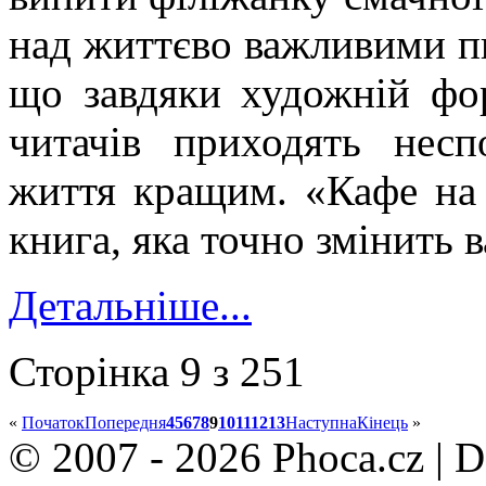
над життєво важливими п
що завдяки художній фо
читачів приходять несп
життя кращим. «Кафе на 
книга, яка точно змінить 
Детальніше...
Сторінка 9 з 251
«
Початок
Попередня
4
5
6
7
8
9
10
11
12
13
Наступна
Кінець
»
© 2007 - 2026 Phoca.cz | 