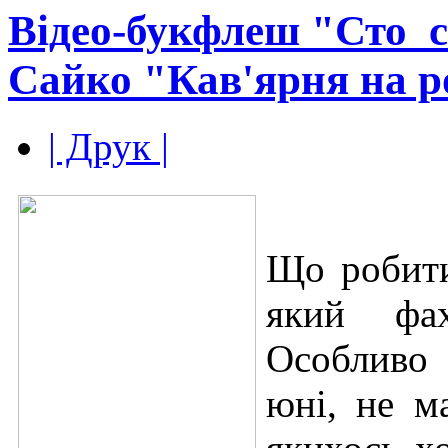
Відео-букфлеш "Сто_
Сайко "Кав'ярня на р
| Друк |
Що робити
який фа
Особливо 
юні, не ма