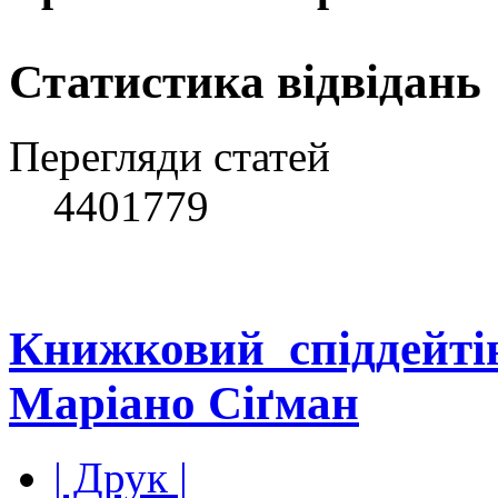
Статистика відвідань
Перегляди статей
4401779
Книжковий_спіддейті
Маріано Сіґман
| Друк |