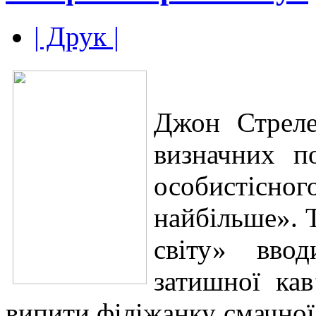
| Друк |
Джон Стреле
визначних по
особистісно
найбільше». 
світу» вво
затишної ка
випити філіжанку смачної 