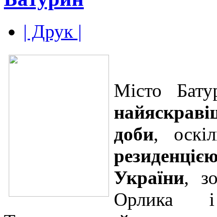
| Друк |
Місто Бату
найяскрав
доби
, оскі
резиденці
України
, з
Орлика і