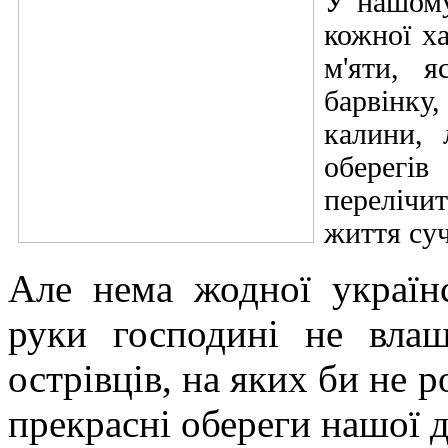
У нашому 
кожної х
м'яти, я
барвінк
калини, 
оберегів
перелічит
життя суч
Але нема жодної українс
руки господині не влаш
острівців, на яких би не 
прекрасні обереги нашої 