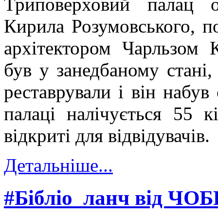
Триповерховий палац о
Кирила Розумовського, п
архітектором Чарльзом 
був у занедбаному стані,
реставрували і він набув
палаці налічується 55 к
відкриті для відвідувачів.
Детальніше...
#Бібліо_ланч від ЧО