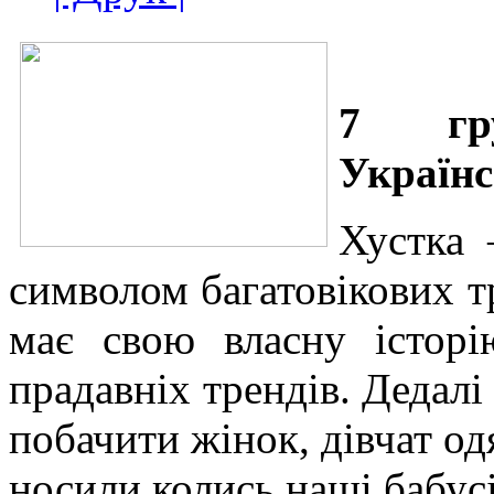
7 гру
Українс
Хустка 
символом багатовікових т
має свою власну історі
прадавніх трендів. Дедалі
побачити жінок, дівчат од
носили колись наші бабусі