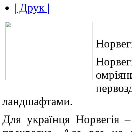
| Друк |
Норвегі
Норвег
омріян
первоз
ландшафтами.
Для українця Норвегія –