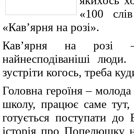
якихось х
«100 слі
«Кав’ярня на розі».
Кав’ярня на розі 
найнесподіваніші люди.
зустріти когось, треба ку
Головна героїня – молода 
школу, працює саме тут, 
готується поступати до
історія про Попелюшку н