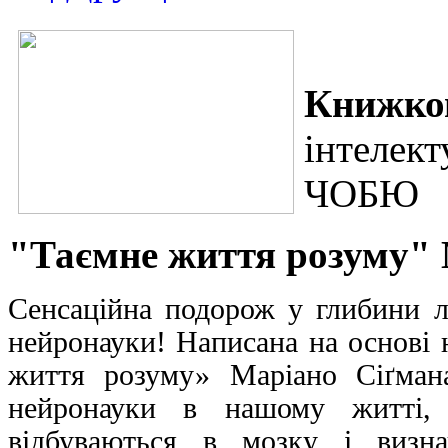
Книжков
інтелект
ЧОБЮ
"Таємне життя розуму" 
Сенсаційна подорож у глибини лю
нейронауки! Написана на основі
життя розуму» Маріано Сіґман
нейронауки в нашому житті,
відбуваються в мозку і визн