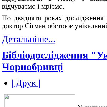
відчуваємо і мріємо.
По двадцяти роках дослідження 
доктор Сіґман обстоює унікальний
Детальніше...
Бібліодослідження "У
Чорнобривці
| Друк |