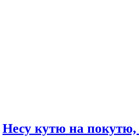
Несу кутю на покутю, 