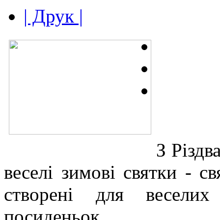
| Друк |
З Різд
веселі зимові святки - св
створені для веселих
посиденьок.