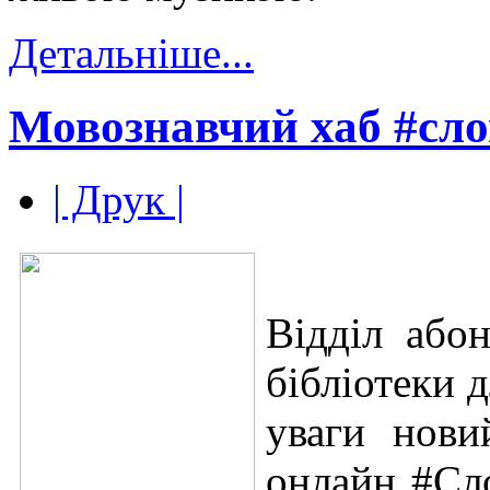
Детальніше...
Мовознавчий хаб #сл
| Друк |
Відділ абон
бібліотеки 
уваги нови
онлайн #Сл