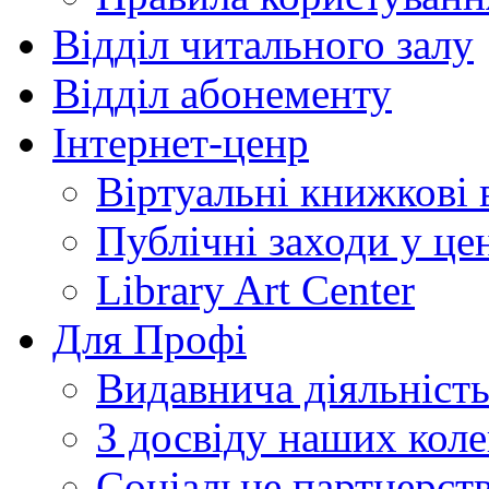
Відділ читального залу
Відділ абонементу
Інтернет-ценр
Віртуальні книжкові 
Публічні заходи у це
Library Art Center
Для Профі
Видавнича діяльніст
З досвіду наших коле
Соціальне партнерст