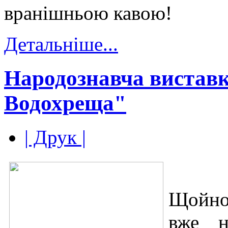
вранішньою кавою!
Детальніше...
Народознавча виставк
Водохреща"
| Друк |
Щойно 
вже н