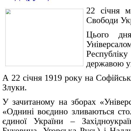
22 січня м
Свободи Ук
Цього дн
Універсал
Республік
державою ук
А 22 січня 1919 року на Софійсь
Злуки.
У зачитаному на зборах «Універс
«Однині воєдино зливаються стол
єдиної України – Західноукраї
Буковина, Угорська Русь) і Надд