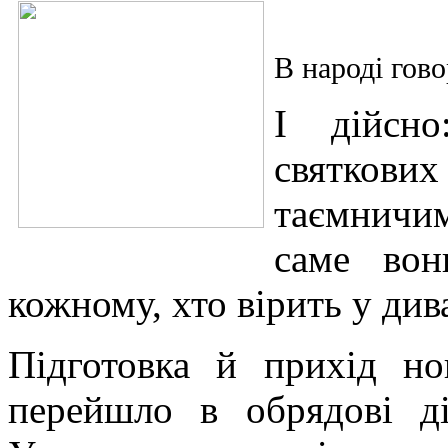
В народі гово
І дійсн
святкових 
таємничи
саме вон
кожному, хто вірить у див
Підготовка й прихід но
перейшло в обрядові ді