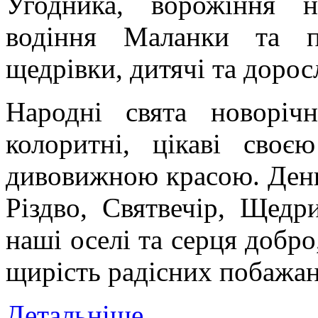
Угодника, ворожіння н
водіння Маланки та по
щедрівки, дитячі та доро
Народні свята новоріч
колоритні, цікаві своє
дивовижною красою. День
Різдво, Святвечір, Щедр
наші оселі та серця добро
щирість радісних побажан
Детальніше...