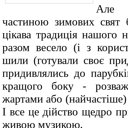
Але 
частиною зимових свят 
цікава традиція нашого 
разом весело (і з корис
шили (готували своє прид
придивлялись до парубків
кращого боку - розваж
жартами або (найчастіше) 
І все це дійство щедро п
живою музикою.