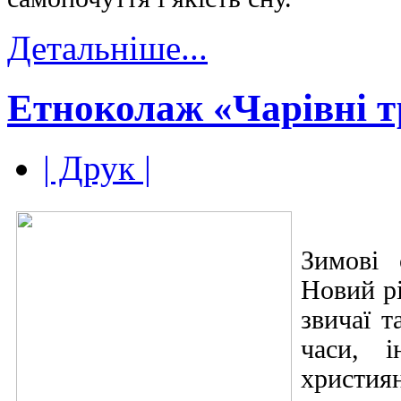
Детальніше...
Етноколаж «Чарівні т
| Друк |
Зимові 
Новий рі
звичаї т
часи, 
християн