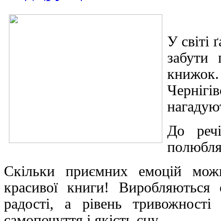
У світі 
забути 
книжок
Чернігі
нагадую
До реч
полюбля
Скільки приємних емоцій мож
красивої книги! Виробляються 
радості, а рівень тривожнос
самопочуття і якість сну.