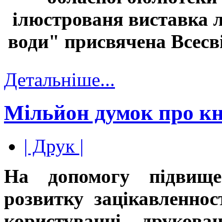
ілюстрованя виставка л
води" присвячена Всесв
Детальніше...
Мільйон думок про к
| Друк |
На допомогу підвищен
розвитку зацікавленнос
користуванні друков