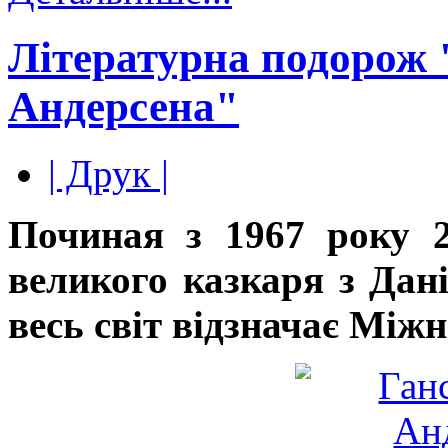
Літературна подорож 
Андерсена"
| Друк |
Починая з 1967 року 
великого казкаря з Дан
весь світ відзначає Між