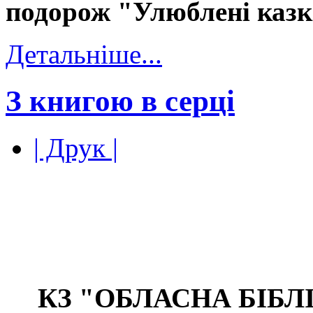
подорож "Улюблені казк
Детальніше...
З книгою в серці
| Друк |
КЗ "ОБЛАСНА БІБ