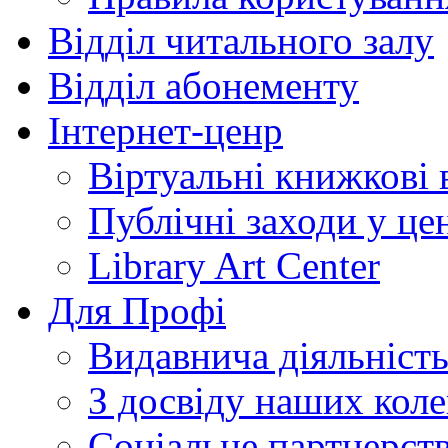
Відділ читального залу
Відділ абонементу
Інтернет-ценр
Віртуальні книжкові 
Публічні заходи у це
Library Art Center
Для Профі
Видавнича діяльніст
З досвіду наших коле
Соціальне партнерст