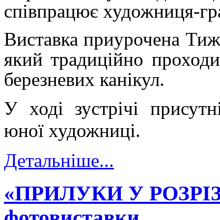
співпрацює художниця-гр
Виставка приурочена Тиж
який традиційно проходи
березневих канікул.
У ході зустрічі присутн
юної художниці.
Детальніше...
«ПРИЛУКИ У РОЗРІЗІ
фотовиставки