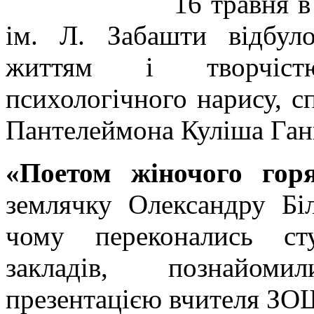
16 травня в
ім. Л. Забашти відбуло
життям і творчіст
психологічного нарису, с
Пантелеймона Куліша Ган
«Поетом жіночого гор
землячку Олександру Біл
чому переконались ст
закладів, познайом
презентацією вчителя ЗО