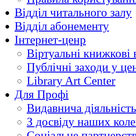
Відділ читального залу
Відділ абонементу
Інтернет-ценр
Віртуальні книжкові 
Публічні заходи у це
Library Art Center
Для Профі
Видавнича діяльніст
З досвіду наших коле
Соціальне партнерст