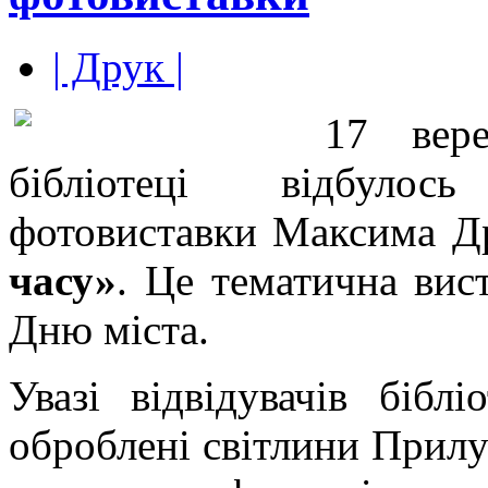
| Друк |
17 вере
бібліотеці відбулос
фотовиставки Максима Д
часу»
. Це тематична вис
Дню міста.
Увазі відвідувачів бібл
оброблені світлини Прилу