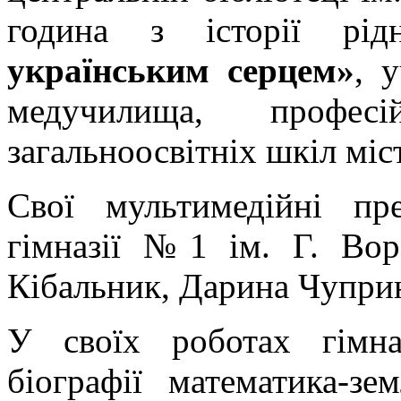
година з історії р
українським серцем»
, 
медучилища, професі
загальноосвітніх шкіл міс
Свої мультимедійні пре
гімназії №1 ім. Г. Во
Кібальник, Дарина Чупри
У своїх роботах гімн
біографії математика-з