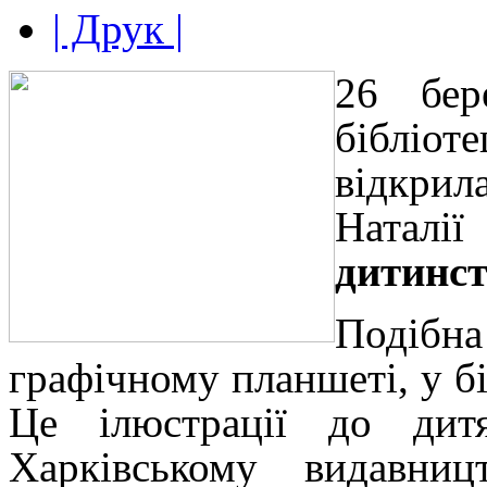
| Друк |
26 бер
бібліо
відкрил
Наталі
дитинст
Подібна
графічному планшеті, у бі
Це ілюстрації до дит
Харківському видавни