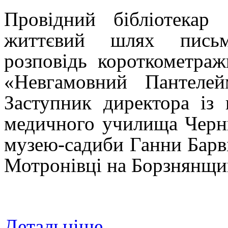
Провідний бібліотекар
життєвий шлях письм
розповідь короткометра
«Невгамовний Пантеле
Заступник директора із
медичного училища Черню
музею-садиби Ганни Барв
Мотронівці на Борзнянщи
Детальніше...