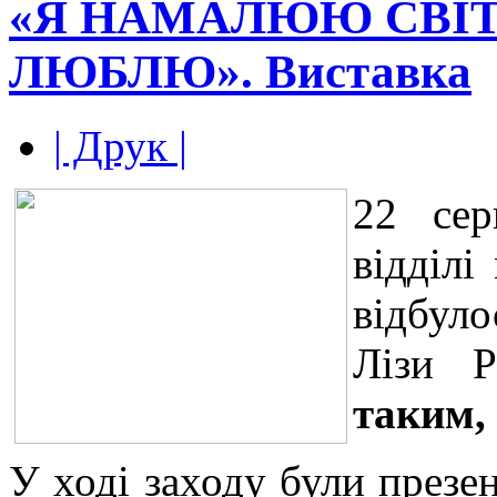
«Я НАМАЛЮЮ СВІТ
ЛЮБЛЮ». Виставка
| Друк |
22 се
відділі
відбул
Лізи Р
таким,
У ході заходу були презе