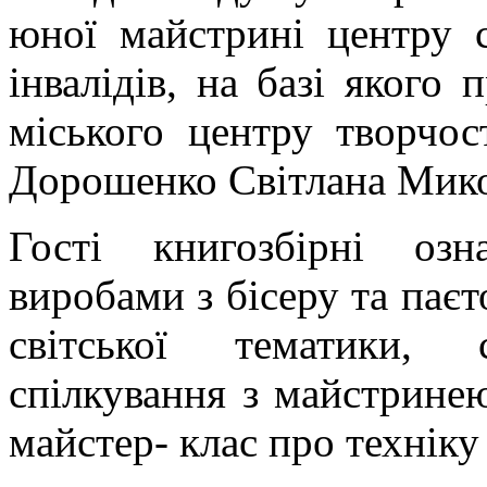
юної майстрині центру со
інвалідів, на базі якого
міського центру творчос
Дорошенко Світлана Мико
Гості книгозбірні оз
виробами з бісеру та паєт
світської тематики,
спілкування з майстринею
майстер- клас про технік