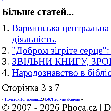
Більше статей...
Варвинська центральна 
діяльність.
"Добром зігріте серце":
ЗВІЛЬНИ КНИГУ, ЗР
Народознавство в біблі
Сторінка 3 з 7
«
Початок
Попередня
1
2
3
4
5
6
7
Наступна
Кінець
»
© 2007 - 2026 Phoca.cz | 