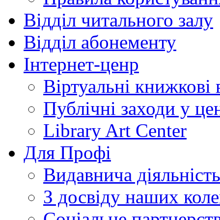
Відділ читального залу
Відділ абонементу
Інтернет-ценр
Віртуальні книжкові 
Публічні заходи у це
Library Art Center
Для Профі
Видавнича діяльніст
З досвіду наших коле
Соціальне партнерст