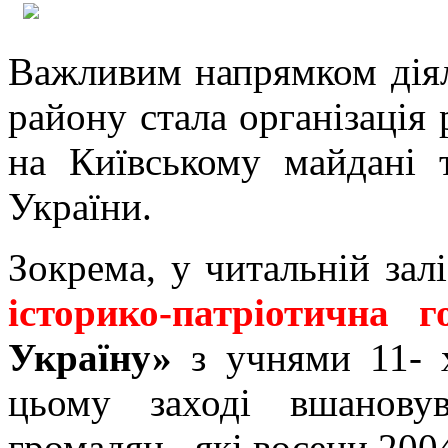
Важливим напрямком діял
району стала організація
на Київському майдані 
України.
Зокрема, у читальній залі
історико-патріотична г
Україну»
з учнями 11- х
цьому заході вшанову
громадян, які восени 2004