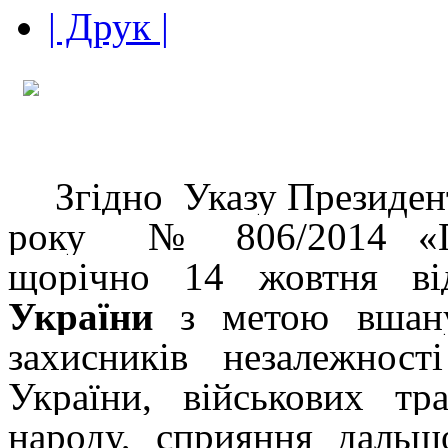
| Друк |
Згідно
Указу Президен
року
№ 806/2014
«П
щорічно 14 жовтня від
України
з
метою вшану
захисників незалежності
України, військових тр
народу, сприяння дальш