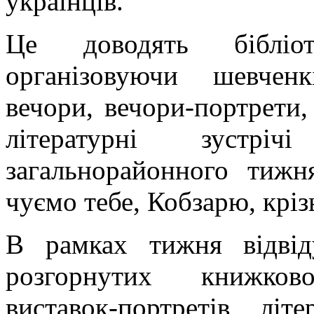
українців.
Це доводять бібліот
організовуючи шевченк
вечори, вечори-портрети,
літературні зустр
загальнорайонного тиж
чуємо тебе, Кобзарю, кріз
В рамках тижня відві
розгорнутих книжково
виставок-портретів, літ