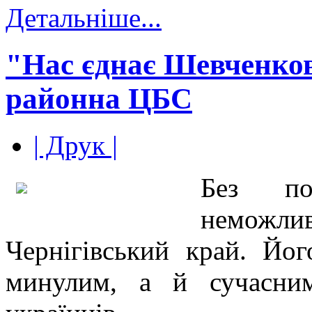
Детальніше...
"Нас єднає Шевченков
районна ЦБС
| Друк |
Без п
неможл
Чернігівський край. Йог
минулим, а й сучасни