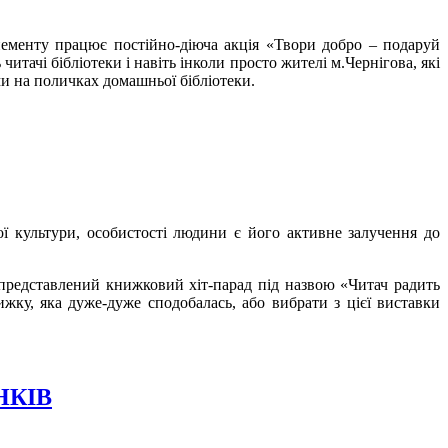
онементу працює постійно-діюча акція «Твори добро – подаруй
итачі бібліотеки і навіть інколи просто жителі м.Чернігова, які
и на поличках домашньої бібліотеки.
ї культури, особистості людини є його активне залучення до
а представлений книжковий хіт-парад під назвою «Читач радить
жку, яка дуже-дуже сподобалась, або вибрати з цієї виставки
НКІВ