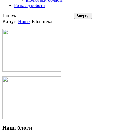
Бібліотеки області
Розклад роботи
Пошук...
Ви тут:
Home
Бібліотека
Наші блоги