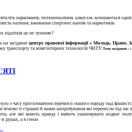
ятиліть наркоманія, тютюнопаління, алкоголь залишаються одні
ивість паління, вживання спиртних напоїв та наркотиків.
х підлітків це не зупиняє?
 на засіданні
центру правової інформації « Молодь. Право. 
джу транспорту та комп'ютерних технологій ЧНТУ.
Тема засідання : «
'ЯТІ
нуло з часу проголошення перемоги нашого народу над фашистськ
м’ятаємо ті страшні й важкі випробування які перенесли під час 
ть, але які знають правду і вміють ушановувати подвиг полеглих
 в душах, а в генах
..