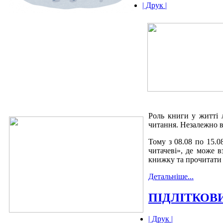
| Друк |
Роль книги у житті 
читання. Незалежно ві
Тому з 08.08 по 15.0
читачеві», де може в
книжку та прочитати ї
Детальніше...
ПІДЛІТКОВИ
| Друк |