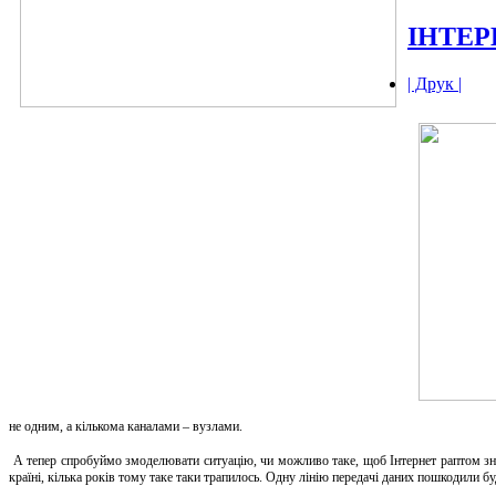
ІНТЕР
| Друк |
не одним, а кількома каналами – вузлами.
А тепер спробуймо змоделювати ситуацію, чи можливо таке, щоб Інтернет раптом зник, 
країні, кілька років тому таке таки трапилось. Одну лінію передачі даних пошкодили б