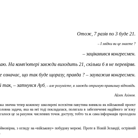
Отож, 7 разів по 3 буде 21.
– І звідки ви це знаєте ?
– зацікавився конгресмен.
ю. На комп'ютері завжди виходить 21, скільки б я не перевіряв.
не означає, що так буде щоразу, правда ? – зауважив конгресмен.
 так, – затнувся Ауб
, – але розумієте, я завжди отримую правильну відповідь.
Айзек Азімов.
ка звична тепер кожному школяреві всесвітня павутина виникла як військовий проект
ловна задача, яка на неї тоді покладалася, полягала в забезпеченні надійного зв’язку
галося це за рахунок численних точок доступу, тобто та ж сама інформація проходила
ймовірна, з огляду на «військову» побудову мережі. Проте в Новій Зеландії, острівній
.