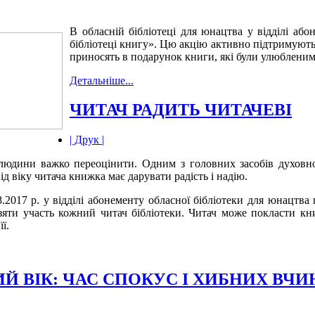
В обласній бібліотеці для юнацтва у відділі аб
бібліотеці книгу». Цю акцію активно підтримують ч
приносять в подарунок книги, які були улюбленим
Детальніше...
ЧИТАЧ РАДИТЬ ЧИТАЧЕВІ
| Друк |
людини важко переоцінити. Одним з головних засобів духовно
д віку читача книжка має дарувати радість і надію.
8.2017 р. у відділі абонементу обласної бібліотеки для юнацтв
зяти участь кожний читач бібліотеки. Читач може покласти кни
ї.
Й ВІК: ЧАС СПОКУС І ХИБНИХ ВЧИ