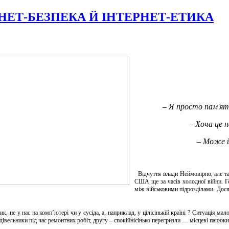
НЕТ-БЕЗПЕКА Й ІНТЕРНЕТ-ЕТИКА
– Я просто пам'ята
– Хоча це 
– Може й
Відчуття влади Неймовірно, але та
США ще за часів холодної війни. Го
між військовими підрозділами. Дося
не у нас на комп’ютері чи у сусіда, а, наприклад, у цілісінькій країні ? Ситуація мало
удівельники під час ремонтних робіт, другу – спокійнісінько перегризли … місцеві пацюки