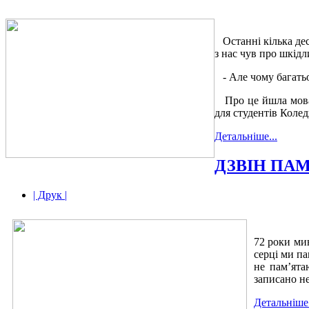
Останні кілька дес
з нас чув про шкідл
- Але чому багатьо
Про це йшла мова
для студентів Коле
Детальніше...
ДЗВІН ПАМ
| Друк |
72 роки ми
серці ми па
не пам’ятаю
записано не
Детальніше.