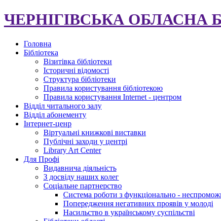
ЧЕРНІГІВСЬКА ОБЛАСНА 
Головна
Бібліотека
Візитівка бібліотеки
Історичні відомості
Структура бібліотеки
Правила користування бібліотекою
Правила користування Internet - центром
Відділ читального залу
Відділ абонементу
Інтернет-ценр
Віртуальні книжкові виставки
Публічні заходи у центрі
Library Art Center
Для Профі
Видавнича діяльність
З досвіду наших колег
Соціальне партнерство
Система роботи з функціонально - неспромож
Попередження негативних проявів у молоді
Насильство в українському суспільстві