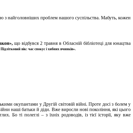
єю з найголовніших проблем нашого суспільства. Мабуть, кожен
Закон»,
що відбувся 2 травня в Обласній бібліотеці для юнацтва
 Підлітковий вік: час спокус і хибних вчинків».
ими окупантами у Другій світовій війні. Проте досі з болем у
війни наші батьки й діди. Вже виросли нові покоління, які цього
. Бо ті полеглі – з їхніх родоводів, із тієї історії, яку вже