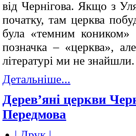
від Чернігова. Якщо з Ул
початку, там церква побу
була «темним коником» -
позначка – «церква», ал
літературі ми не знайшл
Детальніше...
Дерев’яні церкви Черн
Передмова
| Друк |