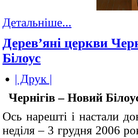
Детальніше...
Дерев’яні церкви Черн
Білоус
| Друк |
Чернігів – Новий Білоус
Ось нарешті і настали дов
неділя – 3 грудня 2006 ро