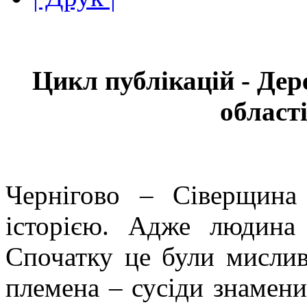
Цикл публікацій - Дер
област
Чернігово – Сіверщина
історією. Адже людина
Спочатку це були мисливц
племена – сусіди знаменит