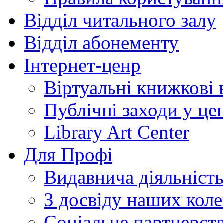
Відділ читального залу
Відділ абонементу
Інтернет-ценр
Віртуальні книжкові 
Публічні заходи у це
Library Art Center
Для Профі
Видавнича діяльніст
З досвіду наших коле
Соціальне партнерст