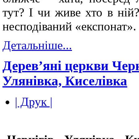
тут? І чи живе хто в ній
несподіваний «експонат».
Детальніше...
Дерев’яні церкви Черн
Улянівка, Киселівка
| Друк |