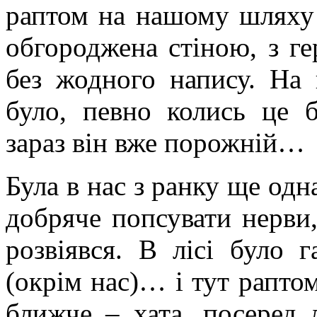
раптом на нашому шляху 
обгороджена стіною, з ге
без жодного напису. На 
було, певно колись це б
зараз він вже порожній…
Була в нас з ранку ще одн
добряче попсувати нерви,
розвіявся. В лісі було 
(окрім нас)… і тут рапто
ближче – хата, посеред л