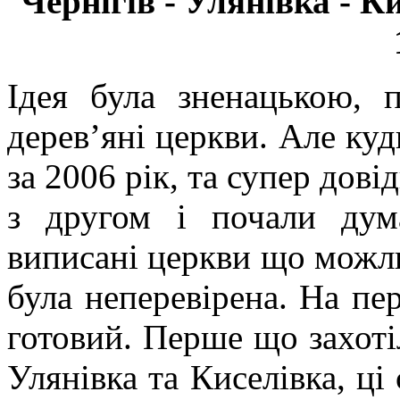
Чернігів - Улянівка - Ки
Ідея була зненацькою, 
дерев’яні церкви. Але ку
за 2006 рік, та супер дов
з другом і почали дум
виписані церкви що можли
була неперевірена. На пе
готовий. Перше що захоті
Улянівка та Киселівка, ці 