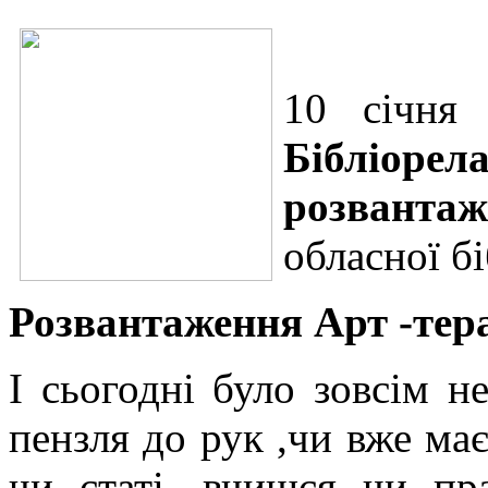
10 січня 
Бібліорел
розвантаж
обласної б
Розвантаження Арт -тер
І сьогодні було зовсім н
пензля до рук ,чи вже має
чи статі, вчишся чи п