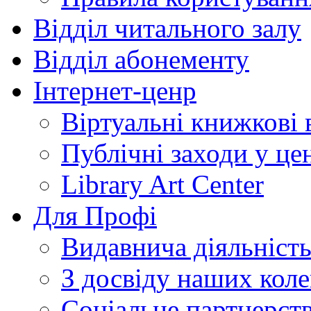
Відділ читального залу
Відділ абонементу
Інтернет-ценр
Віртуальні книжкові 
Публічні заходи у це
Library Art Center
Для Профі
Видавнича діяльніст
З досвіду наших коле
Соціальне партнерст