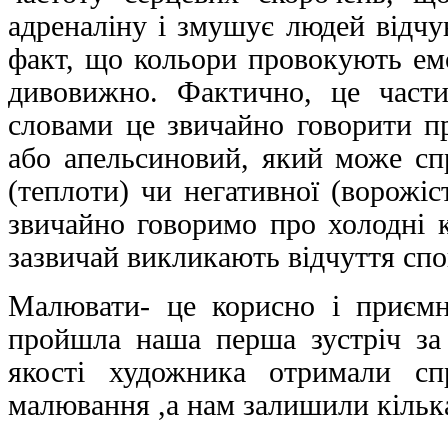
адреналіну і змушує людей відчу
факт, що кольори провокують емо
дивовижно. Фактично, це част
словами це звичайно говорити пр
або апельсиновий, який може спр
(теплоти) чи негативної (ворожіс
звичайно говоримо про холодні к
зазвичай викликають відчуття спо
Малювати- це корисно і приємн
пройшла наша перша зустріч за 
якості художника отримали сп
малювання ,а нам залишили кілька 