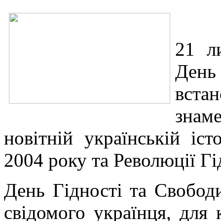
21 л
День
вст
знам
новітній українській іст
2004 року та Революції Гі
День Гідності та Свобод
свідомого українця, для 