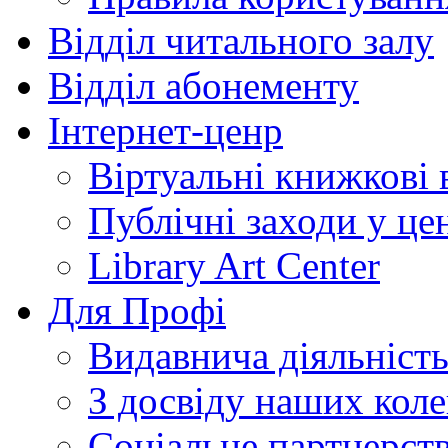
Відділ читального залу
Відділ абонементу
Інтернет-ценр
Віртуальні книжкові 
Публічні заходи у це
Library Art Center
Для Профі
Видавнича діяльніст
З досвіду наших коле
Соціальне партнерст