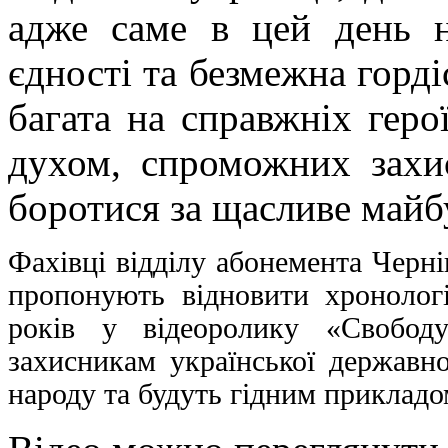
адже саме в цей день н
єдності та безмежна горді
багата на справжніх геро
духом, спроможних захи
боротися за щасливе майб
Фахівці відділу абонемента Черні
пропонують відновити хронологі
років у відеоролику «Свобод
захисникам української державно
народу та будуть гідним прикладо