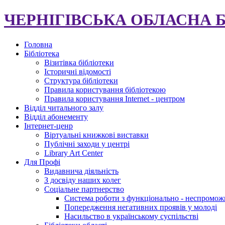
ЧЕРНІГІВСЬКА ОБЛАСНА 
Головна
Бібліотека
Візитівка бібліотеки
Історичні відомості
Структура бібліотеки
Правила користування бібліотекою
Правила користування Internet - центром
Відділ читального залу
Відділ абонементу
Інтернет-ценр
Віртуальні книжкові виставки
Публічні заходи у центрі
Library Art Center
Для Профі
Видавнича діяльність
З досвіду наших колег
Соціальне партнерство
Система роботи з функціонально - неспромож
Попередження негативних проявів у молоді
Насильство в українському суспільстві