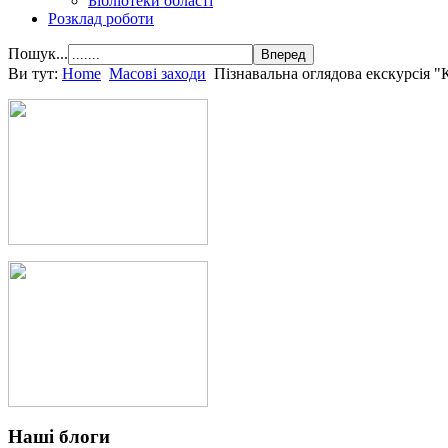
Бібліотеки області
Розклад роботи
Пошук...
Ви тут:
Home
Масові заходи
Пізнавальна оглядова екскурсія 
Наші блоги