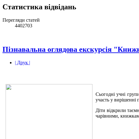
Статистика відвідань
Перегляди статей
4402703
Пізнавальна оглядова екскурсія "Книж
| Друк |
Сьогодні учні групи
участь у вирішенні п
Діти відкрили таємн
чарівними, книжками