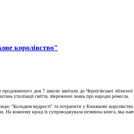
кове королівство"
 продовженого дня 7 школи завітали до Чернігівської обласної б
итань утилізації сміття, збереженні знань про народні ремесла.
ицю "Колодязя мудрості" та потрапити у Книжкове королівство де
. На кожному кроці їх супроводжувала незмінна книга, яка навчи