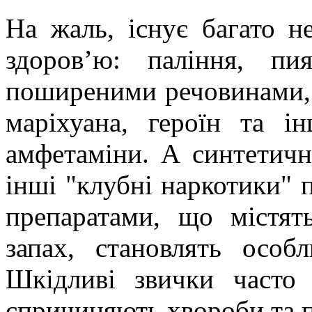
На жаль, існує багато н
здоров’ю: паління, пи
поширеними речовинами, я
маріхуана, героїн та і
амфетаміни. А синтетичні
інші "клубні наркотики" 
препаратами, що містят
запах, становлять особл
Шкідливі звички часто 
спричиняють хвороби та 