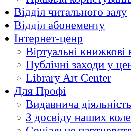
Відділ читального залу
Відділ абонементу
Інтернет-ценр
Віртуальні книжкові 
Публічні заходи у це
Library Art Center
Для Профі
Видавнича діяльніст
З досвіду наших коле
Соціальне партнерст