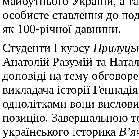
майбутнього України, а та
особисте ставлення до по
як 100-річної давнини.
Студенти І курсу
Прилуць
Анатолій Разумій та Натал
доповіді на тему обговор
викладача історії Геннаді
однолітками вони вислови
позицію. Завершальною те
українського історика
В’я