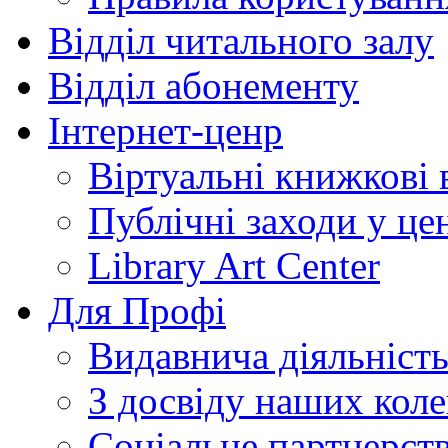
Відділ читального залу
Відділ абонементу
Інтернет-ценр
Віртуальні книжкові 
Публічні заходи у це
Library Art Center
Для Профі
Видавнича діяльніст
З досвіду наших коле
Соціальне партнерст