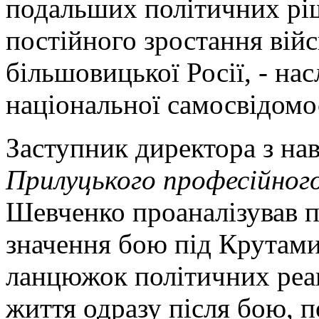
подальших політичних рі
постійного зростання війс
більшовицької Росії, - на
національної самосвідомос
Заступник директора з на
Прилуцького професійног
Шевченко проаналізував п
значення бою під Крутам
ланцюжок політичних реак
життя одразу після бою, п