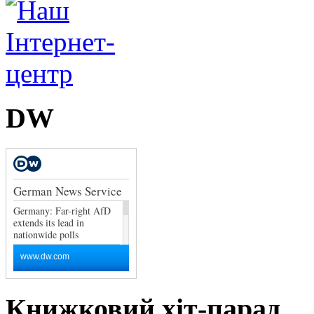
DW
Книжковий хіт-парад