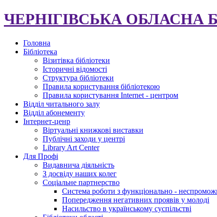
ЧЕРНІГІВСЬКА ОБЛАСНА 
Головна
Бібліотека
Візитівка бібліотеки
Історичні відомості
Структура бібліотеки
Правила користування бібліотекою
Правила користування Internet - центром
Відділ читального залу
Відділ абонементу
Інтернет-ценр
Віртуальні книжкові виставки
Публічні заходи у центрі
Library Art Center
Для Профі
Видавнича діяльність
З досвіду наших колег
Соціальне партнерство
Система роботи з функціонально - неспромож
Попередження негативних проявів у молоді
Насильство в українському суспільстві