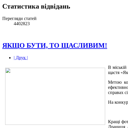
Статистика відвідань
Перегляди статей
4402823
ЯКЩО БУТИ, ТО ЩАСЛИВИМ!
| Друк |
В міській
щастя «Я
Метою ко
ефективно
справах сі
На конкур
Кращі фот
Драниця –