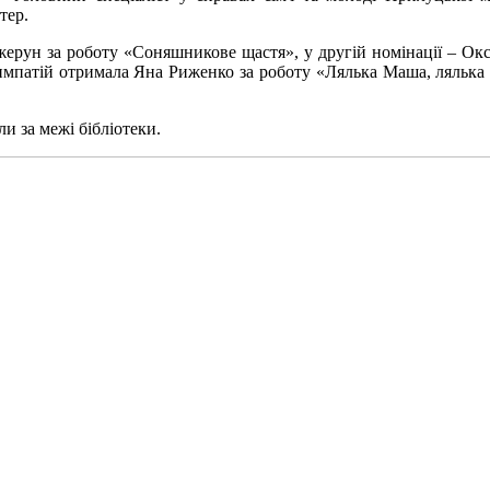
тер.
ерун за роботу «Соняшникове щастя», у другій номінації – Окс
симпатій отримала Яна Риженко за роботу «Лялька Маша, лялька
и за межі бібліотеки.