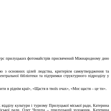
онкурс прилуцьких фотомайстрів присвячений Міжнародному дню
ю з основних цілей людства, критерієм самоутвердження та
центральної бібліотеки та підтримки структурного підрозділу у
ти в ріднім краї», «Щастя в твоїх очах», «Моє щастя – це ти».
відділу культури і туризму Прилуцької міської ради, Катерина
міської ради, Олег Чучупа – прилуцький художник, Катерина