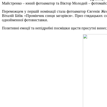
Майстренко – юний фотоаматор та Віктор Молодий – фотомайс
Переможцем у першій номінації стала фотоаматор Євгенія Жеж
Віталій Бібік «Промінчик сонця загорівся». Приз глядацьких 
однойменної фотовиставки.
Позитивні емоції та непідробні посмішки щастя присутні винесл