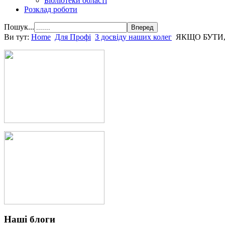
Бібліотеки області
Розклад роботи
Пошук...
Ви тут:
Home
Для Профі
З досвіду наших колег
ЯКЩО БУТИ
Наші блоги