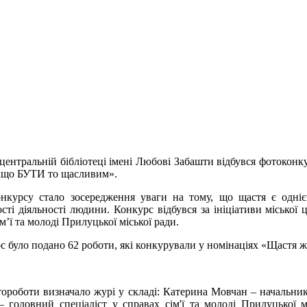
 центральній бібліотеці імені Любові Забашти відбувся фоток
кщо БУТИ то щасливим».
нкурсу стало зосередження уваги на тому, що щастя є одніє
сті діяльності людини. Конкурс відбувся за ініціативи міської 
м’ї та молоді Прилуцької міської ради.
с було подано 62 роботи, які конкурували у номінаціях «Щастя жи
ороботи визначало журі у складі: Катерина Мовчан – начальник 
 головний спеціаліст у справах сім'ї та молоді Прилуцької 